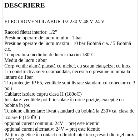
DESCRIERE
ELECTROVENTIL ABUR 1/2 230 V 48 V 24 V
Racord filetat interior: 1/2”
Presiune operare de lucru minim : 1 bar
Presiune operare de lucru maxim : 10 bar Bobină c.a. / 5 Bobină
c.c.
Temperatura mediului de lucru: maxim 180°C
Mediu de lucru : abur
Corp ventil: alamă placată cu nichel, cu scaun etanşeizat cu inox
Tip constructiv: servo-comandată, necesită o presiune minimă la
intrare de 1bar
Tip protecţie: IP 65, ventilele sunt livrate standard cu conector cu 3
poli
Cablare: izolare cupru clasa H (180oC)
Instalare: ventilele pot fi instalate în orice poziţie, excepţie cu
bobina în jos
Tensiune alimentare: livrat standard cu bobină la 230Vca, clasa de
izolare F (150C)
opţional curent continuu: 24V – preţ este identic
opţional curent alternativ: 24V – preţ este identic
Părţi magnetice în contact cu fluidul: oţel inox; resort din oţel inox