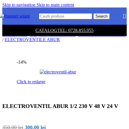
Skip to navigation
Skip to main content
Search
CATALOG
TEL: 0728.855.055
Prima pagină
/
Tevi, fitinguri si armaturi
/
ROBINETI-ARMATURI
/
ELECTROVENTILE ABUR
-14%
Click to enlarge
ELECTROVENTIL ABUR 1/2 230 V 48 V 24 V
Prețul
Prețul
350.00
lei
300.00
lei