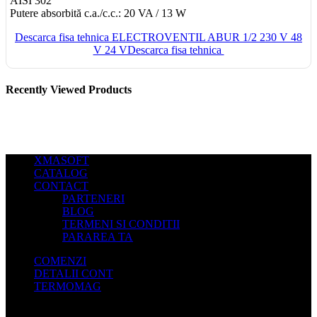
AISI 302
Putere absorbită c.a./c.c.: 20 VA / 13 W
Descarca fisa tehnica ELECTROVENTIL ABUR 1/2 230 V 48
V 24 VDescarca fisa tehnica
Recently Viewed Products
XMASOFT
CATALOG
CONTACT
PARTENERI
BLOG
TERMENI SI CONDITII
PARAREA TA
COMENZI
DETALII CONT
TERMOMAG