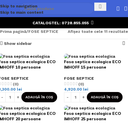
Skip to navigation
Skip to main content
CATALOG
TEL: 0728.855.055
Prima pagină
FOSE SEPTICE
Afișez toate cele 11 rezultate
Show sidebar
Fosa septica ecologica ECO
Fosa septica ecologica ECO
IMHOFF 10 persoane
IMHOFF 15 persoane
FOSE SEPTICE
FOSE SEPTICE
(0)
(0)
3,300.00
lei
4,920.00
lei
ADAUGĂ ÎN COȘ
ADAUGĂ ÎN COȘ
Fosa septica ecologica ECO
Fosa septica ecologica ECO
IMHOFF 20 persoane
IMHOFF 25 persoane