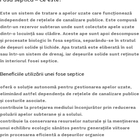
Este un sistem de tratare a apelor uzate care funcționează
independent de rețelele de canalizare publice. Este compusă
dintr-un rezervor subteran unde sunt colectate apele uzate
dintr-o locuință sau clădire. Aceste ape sunt apoi descompuse
și procesate biologic în fosa septica, separându-se în stratul
de deșeuri solide și lichide. Apa tratată este eliberată în sol
sau într-un sistem de drenaj, iar deșeurile solide sunt reținute
în interiorul fosei septice.
Beneficiile utilizării unei fose septice
oferă o soluție autonomă pentru gestionarea apelor uzate,
eliminând astfel dependența de rețelele de canalizare publice
și costurile asociate.
contribuie la protejarea mediului înconjurător prin reducerea
poluării apelor subterane și a solului.
contribuie la conservarea resurselor naturale și la menținerea
unui echilibru ecologic sănătos pentru generațiile viitoare
prin procesarea eficientă a deșeurilor organice