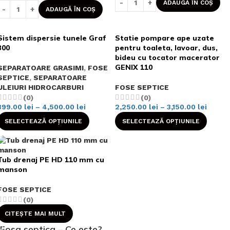
ADAUGĂ ÎN COȘ
ADAUGĂ ÎN COȘ
Sistem dispersie tunele Graf
Statie pompare ape uzate
300
pentru toaleta, lavoar, dus,
bideu cu tocator macerator
GENIX 110
SEPARATOARE GRASIMI
,
FOSE
SEPTICE
,
SEPARATOARE
ULEIURI HIDROCARBURI
FOSE SEPTICE
(0)
(0)
399.00
lei
–
4,500.00
lei
2,250.00
lei
–
3,150.00
lei
SELECTEAZĂ OPȚIUNILE
SELECTEAZĂ OPȚIUNILE
Tub drenaj PE HD 110 mm cu
manson
FOSE SEPTICE
(0)
CITEȘTE MAI MULT
Fosa septica – Ce este?