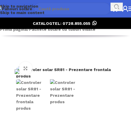
Skip to navigation
Skip to main content
CATALOG
TEL: 0728.855.055
Prima pagină
/
Pachete solare cu tuburi vidate
Click to enlarge