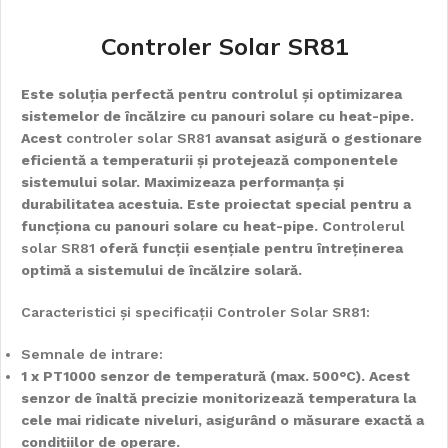
Controler Solar SR81
Este soluția perfectă pentru controlul și optimizarea
sistemelor de încălzire cu panouri solare cu heat-pipe.
Acest
controler solar SR81
avansat asigură o gestionare
eficientă a temperaturii și protejează componentele
sistemului solar. Maximizeaza performanța și
durabilitatea acestuia. Este proiectat special pentru a
funcționa cu panouri solare cu heat-pipe. C
ontrolerul
solar SR81
oferă funcții esențiale pentru întreținerea
optimă a sistemului de încălzire solară.
Caracteristici și specificații Controler Solar SR81:
Semnale de intrare:
1 x PT1000 senzor de temperatură (max. 500°C). Acest
senzor de înaltă precizie monitorizează temperatura la
cele mai ridicate niveluri, asigurând o măsurare exactă a
condițiilor de operare.