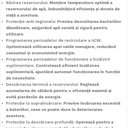
Răcirea rezervorului:
Menține temperatura optimă a
rezervorului de apă, îmbunătățind eficiența și durata de
viață a acestuia.
Protecție anti-legionela:
Previne dezvoltarea bacteriilor
dăunătoare, asigurând apă curată și sigură pentru
utilizare.
Programarea perioadelor de recirculare a ACM:
Optimizează utilizarea apei calde menajere, reducând
consumul și economisind energie.
Programarea perioadelor de funcționare a încălzirii
suplimentare:
Controlează eficient încălzirea
suplimentară, ajustând automat funcționarea în funcție
de necesitate.
Descărcarea termică a rezervorului:
Reglează
acumularea de căldură pentru o eficiență maximă și
evită pierderile de energie.
Protecție la supraîncărcare:
Previne încărcarea excesivă
a bateriilor, ceea ce poate duce la deteriorarea
acestora.
Protecție la descărcare profundă:
Operează pentru a