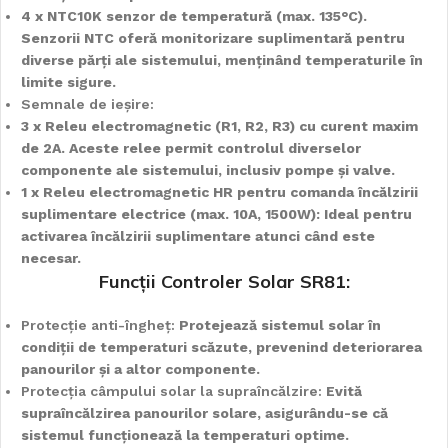
4 x NTC10K senzor de temperatură (max. 135°C).
Senzorii NTC oferă monitorizare suplimentară pentru
diverse părți ale sistemului, menținând temperaturile în
limite sigure.
Semnale de ieșire:
3 x Releu electromagnetic (R1, R2, R3) cu curent maxim
de 2A. Aceste relee permit controlul diverselor
componente ale sistemului, inclusiv pompe și valve.
1 x Releu electromagnetic HR pentru comanda încălzirii
suplimentare electrice (max. 10A, 1500W): Ideal pentru
activarea încălzirii suplimentare atunci când este
necesar.
Funcții Controler Solar SR81:
Protecție anti-îngheț:
Protejează sistemul solar în
condiții de temperaturi scăzute, prevenind deteriorarea
panourilor și a altor componente.
Protecția câmpului solar la supraîncălzire:
Evită
supraîncălzirea panourilor solare, asigurându-se că
sistemul funcționează la temperaturi optime.