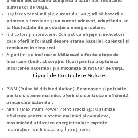
preveni descărcarea completă a bateriilor, reducând
durata lor de viață.
Reglarea tensiunii și a curentului:
Asigură că bateriile
primesc o tensiune și un curent adecvat, adaptându-se
la fluctuațiile de producție a energiei solare.
Indicatori și monitoare:
Echipat cu afișaje și indicatori
care oferă informații despre starea bateriei, curentul și
tensiunea în timp real.
Algoritmi de încărcare:
Utilizează diferite etape de
încărcare (bulk, absorpție, float) pentru a optimiza
încărcarea bateriilor și a maximiza durata lor de viață.
Tipuri de Controlere Solare:
PWM (Pulse Width Modulation):
Economice și potrivite
pentru sisteme mai mici, oferind o controlare eficientă
a încărcării bateriilor.
MPPT (Maximum Power Point Tracking):
Optimiză
eficiența pentru sisteme mai mari și complexe,
maximizând utilizarea energiei solare captate.
Instrucțiuni de Instalare și Întreținere: