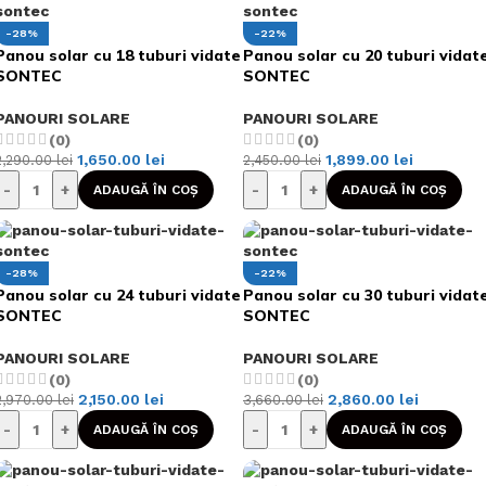
-28%
-22%
Panou solar cu 18 tuburi vidate
Panou solar cu 20 tuburi vidat
SONTEC
SONTEC
PANOURI SOLARE
PANOURI SOLARE
(0)
(0)
1,650.00
lei
1,899.00
lei
2,290.00
lei
2,450.00
lei
-
+
-
+
ADAUGĂ ÎN COȘ
ADAUGĂ ÎN COȘ
-28%
-22%
Panou solar cu 24 tuburi vidate
Panou solar cu 30 tuburi vidat
SONTEC
SONTEC
PANOURI SOLARE
PANOURI SOLARE
(0)
(0)
2,150.00
lei
2,860.00
lei
2,970.00
lei
3,660.00
lei
-
+
-
+
ADAUGĂ ÎN COȘ
ADAUGĂ ÎN COȘ