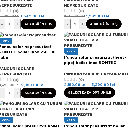
NEPRESURIZATE
NEPRESURIZATE
(0)
(0)
1,649.00
lei
1,999.00
lei
2,399.00
lei
2,899.00
lei
-
+
-
+
ADAUGĂ ÎN COȘ
ADAUGĂ ÎN COȘ
-31%
Panou solar nepresurizat
SONTEC boiler inox 250 l 30
-27%
Panou solar presurizat (heat-
tuburi
pipe) boiler inox SONTEC
PANOURI SOLARE
PANOURI SOLARE PRESURIZAT
NEPRESURIZATE
(0)
(0)
2,190.00
lei
–
5,390.00
lei
2,399.00
lei
3,499.00
lei
-
+
SELECTEAZĂ OPȚIUNILE
ADAUGĂ ÎN COȘ
-32%
-27%
Panou solar presurizat boiler
Panou solar presurizat boiler