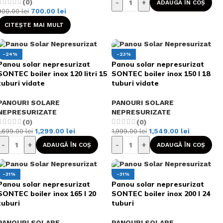
(0)
-
+
ADAUGĂ ÎN COȘ
700.00
lei
900.00
lei
CITEȘTE MAI MULT
-24%
-23%
Panou solar nepresurizat
Panou solar nepresurizat
SONTEC boiler inox 120 litri 15
SONTEC boiler inox 150 l 18
tuburi vidate
tuburi vidate
PANOURI SOLARE
PANOURI SOLARE
NEPRESURIZATE
NEPRESURIZATE
(0)
(0)
1,299.00
lei
1,549.00
lei
1,699.00
lei
1,999.00
lei
-
+
-
+
ADAUGĂ ÎN COȘ
ADAUGĂ ÎN COȘ
-31%
-31%
Panou solar nepresurizat
Panou solar nepresurizat
SONTEC boiler inox 165 l 20
SONTEC boiler inox 200 l 24
tuburi
tuburi
PANOURI SOLARE
PANOURI SOLARE