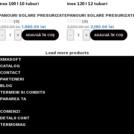
inox 100 l 10 tuburi
inox 120 l 12 tuburi
PANOURI SOLARE PRESURIZATE
PANOURI SOLARE PRESURIZAT
(0)
(0)
1,980.00
lei
2,190.00
lei
2,900.00
lei
3,000.00
lei
-
+
-
+
ADAUGĂ ÎN COȘ
ADAUGĂ ÎN COȘ
Load more products
XMASOFT
CATALOG
CONTACT
PARTENERI
BLOG
TERMENI SI CONDITII
PARAREA TA
COMENZI
DETALII CONT
TERMOMAG