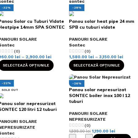
-32%
-28%
Panou Solar cu Tuburi Vidate
Panou solar heat pipe 24 mm
Heatpipe 14mm SPA SONTEC
SPB cu tuburi vidate
PANOURI SOLARE
PANOURI SOLARE
Sontec
Sontec
(0)
(0)
960.00
lei
–
2,900.00
lei
1,580.00
lei
–
3,150.00
lei
SELECTEAZĂ OPȚIUNILE
SELECTEAZĂ OPȚIUNILE
-22%
-26%
Panou solar nepresurizat
SOLD OUT
SONTEC boiler inox 100 l 12
tuburi
Panou solar nepresurizat
SONTEC 120 litri 12 tuburi
PANOURI SOLARE
NEPRESURIZATE
PANOURI SOLARE
(0)
NEPRESURIZATE
1,190.00
lei
1,599.00
lei
Sontec