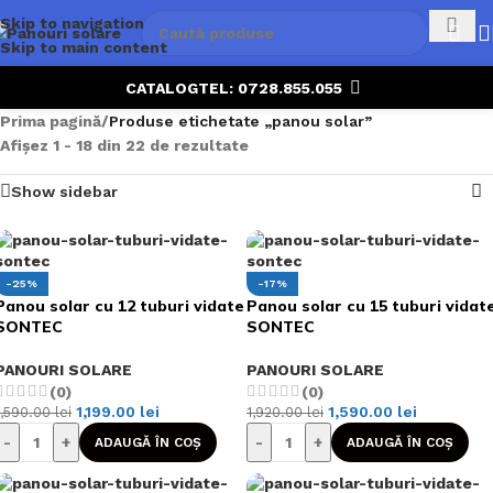
Skip to navigation
Skip to main content
CATALOG
TEL: 0728.855.055
Prima pagină
/
Produse etichetate „panou solar”
Afișez 1 - 18 din 22 de rezultate
Show sidebar
-25%
-17%
Panou solar cu 12 tuburi vidate
Panou solar cu 15 tuburi vidat
SONTEC
SONTEC
PANOURI SOLARE
PANOURI SOLARE
(0)
(0)
1,199.00
lei
1,590.00
lei
1,590.00
lei
1,920.00
lei
-
+
-
+
ADAUGĂ ÎN COȘ
ADAUGĂ ÎN COȘ