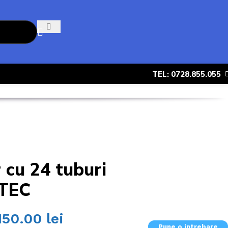
TEL: 0728.855.055
 cu 24 tuburi
NTEC
,150.00
lei
Pune o intrebare