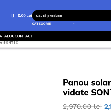
0.00
Lei
CATEGORIE
ATALOG
CONTACT
ate SONTEC
Panou solar
vidate SO
2,970.00
lei
2