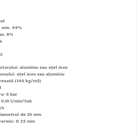
cat
: min. 94%
ax. 8%
a
CE
ctorului: aluminiu sau oțel inox
noului: oţel inox sau aluminiu
presată (140 kg/m3)
M
u: 6 bar
 0,10 l/min/tub
/s
 diametrul de 25 mm
 termic: Ø 22 mm