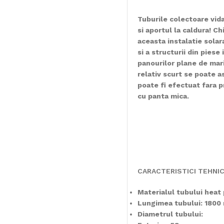
Tuburile colectoare vid
si aportul la caldura! Ch
aceasta instalatie solar
si a structurii din pies
panourilor plane de mar
relativ scurt se poate 
poate fi efectuat fara p
cu panta mica.
CARACTERISTICI TEHNI
Materialul tubului heat 
Lungimea tubului: 180
Diametrul tubului: