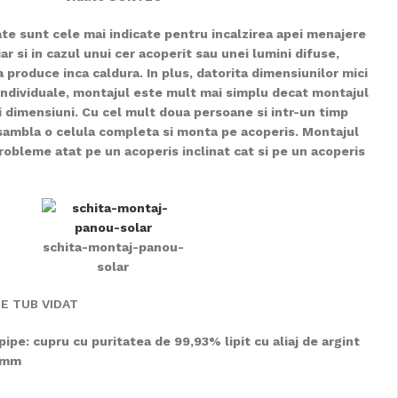
ate sunt cele mai indicate pentru incalzirea apei menajere
iar si in cazul unui cer acoperit sau unei lumini difuse,
a produce inca caldura. In plus, datorita dimensiunilor mici
e individuale, montajul este mult mai simplu decat montajul
i dimensiuni. Cu cel mult doua persoane si intr-un timp
asambla o celula completa si monta pe acoperis. Montajul
robleme atat pe un acoperis inclinat cat si pe un acoperis
schita-montaj-panou-
solar
CE TUB VIDAT
pipe: cupru cu puritatea de 99,93% lipit cu aliaj de argint
0 mm