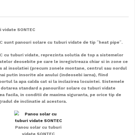
ri vidate SONTEC
C
sunt panouri solare cu tuburi vidate de tip ˝heat pipe˝.
C
cu tuburi vidate, reprezinta solutia de top a sistemelor
telor deosebite pe care le inregistreaza chiar si in zone ce
s al insolatiei (precum zonele montane, centrul sau nordul
mai putin insorite ale anului (indeosebi iarna), fiind
ortul la apa calda cat si la inclazirea locuintei. Sistemele
 dotarea standard a panourilor solare cu tuburi vidate
a facila, in conditii de maxima siguranta, pe orice tip de
gradul de inclinatie al acestora.
Panou solar cu tuburi
vidate SONTEC