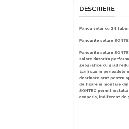
DESCRIERE
Panou solar cu 24 tubu
Panourile solare
SONTE
Panourile solare
SONTE
solare datorita performa
geografice cu grad redu
tarii) sau in perioadele 
destinate atat pentru ap
de fixare si montare din
SONTEC
permit instalare
acoperis, indiferent de 