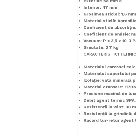
Exterior: 58 mm o
Interior: 47 mm
Grosimea sticlei: 1,6 mm
Material sticlă: borosili
Coeficient de absorbţie
Coeficient de emisie: m
Vacuum: P < 3,5 x 10-3 P
Greutate: 2,7 kg
CARACTERISTICI TEHNI
Materialul carcasei cole
Materialul suportului pa
Izolaţie: vată minerală 
Material etanşare: EPD
Presiune maximă de lucr
Debit agent termic SPA:
Rezistenţă la vânt: 30 m
Rezistenţă la grindină:
Racord tur-retur agent