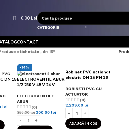
0.00
Lei
CATEGORIE
ATALOG
CONTACT
Produse etichetate „dn 15”
Prod
-14%
Robinet PVC actionat
electric DN 15 PN 16
C DN 15
ELECTROVENTIL ABUR
1/2 230 V 48 V 24 V
ROBINETI PVC CU
ACTUATOR
PVC
ELECTROVENTILE
(0)
ABUR
2,299.00
lei
0
lei
(0)
300.00
lei
350.00
lei
ADAUGĂ ÎN COȘ
Ș