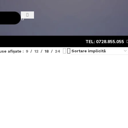
TEL: 0728.855.055
use afișate
9
12
18
24