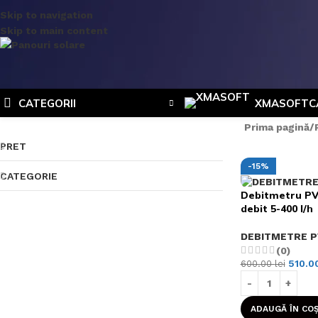
Skip to navigation
Skip to main content
CATEGORII
XMASOFT
C
Prima pagină
PRET
-15%
CATEGORIE
Debitmetru PV
debit 5-400 l/h
DEBITMETRE 
(0)
510.0
600.00
lei
ADAUGĂ ÎN CO