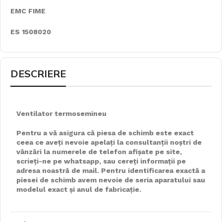
EMC FIME
ES 1508020
DESCRIERE
Ventilator termosemineu
Pentru a vă asigura că piesa de schimb este exact
ceea ce aveți nevoie apelați la consultanții noștri de
vânzări la numerele de telefon afișate pe site,
scrieți-ne pe whatsapp, sau cereți informații pe
adresa noastră de mail. Pentru identificarea exactă a
piesei de schimb avem nevoie de seria aparatului sau
modelul exact și anul de fabricație.