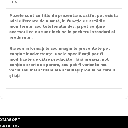
Info :
Pozele sunt cu titlu de prezentare, astfel pot exista
mici diferențe de nuanță, în funcție de setările
monitorului sau telefonului dvs. și pot conține
accesorii ce nu sunt incluse în pachetul standard al
produsului.
Rareori informațiile sau imaginile prezentate pot
conține inadvertențe, unele specificații pot fi
modificate de către producător fără preaviz, pot
conține erori de operare, sau pot fi variante mai
vechi sau mai actuale ale aceluiași produs pe care îl
știați
XMASOFT
CATALOG