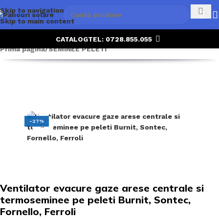
Skip to navigation
Skip to main content
CATALOG
TEL: 0728.855.055
Prima pagină
/
SEMINEE PELETI
-27%
Click to enlarge
Ventilator evacure gaze arese centrale si
termoseminee pe peleti Burnit, Sontec,
Fornello, Ferroli