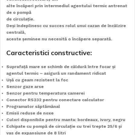
alte încăperi prin intermediul agentului termic antrenat
de o pompă
de circulație.
Deși îndeplinesc cu succes rolul unui cazan de încălzire
centrală,
aceste șeminee nu necesită o încăpere separată.
Caracteristici constructive:
Suprafață mare se schimb de căldură între focar și
agentul termic – asigură un randament ridicat
Ușă cu geam rezistent la foc
Senzor gaze arse
Senzor pentru temperatura camerei
Conector RS232 pentru conectare calculator
Programator săptămânal
Emisii reduse de noxe
Culori disponibile pentru manta: bordeaux, ivory, negru
Echipate cu pompă de circulație cu trei trepte 25/6 și
vas de expansiune de 8 litri