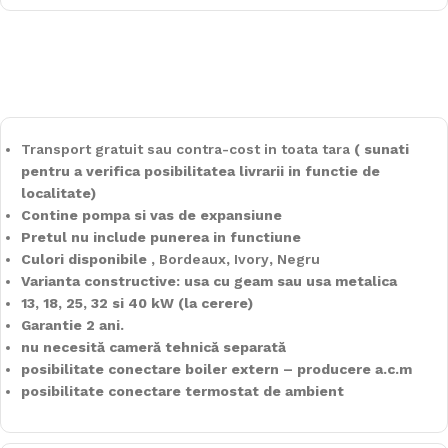
Transport gratuit sau contra-cost in toata tara
( sunati
pentru a verifica posibilitatea livrarii in functie de
localitate)
Contine pompa si vas de expansiune
Pretul nu include punerea in functiune
Culori disponibile ,
Bordeaux
,
Ivory
,
Negru
Varianta constructive: usa cu geam sau usa metalica
13, 18, 25, 32 si 40 kW (la cerere)
Garantie 2 ani.
nu necesită cameră tehnică separată
posibilitate conectare boiler extern – producere a.c.m
posibilitate conectare termostat de ambient