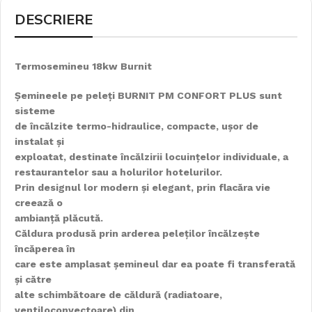
DESCRIERE
Termosemineu 18kw Burnit
Șemineele pe peleți BURNIT PM CONFORT PLUS sunt
sisteme
de încălzite termo-hidraulice, compacte, ușor de
instalat și
exploatat, destinate încălzirii locuințelor individuale, a
restaurantelor sau a holurilor hotelurilor.
Prin designul lor modern și elegant, prin flacăra vie
creează o
ambianță plăcută.
Căldura produsă prin arderea peleților încălzește
încăperea în
care este amplasat șemineul dar ea poate fi transferată
și către
alte schimbătoare de căldură (radiatoare,
ventiloconvectoare) din