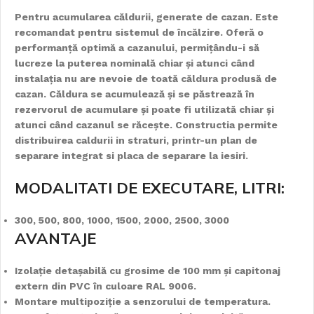
Pentru acumularea căldurii, generate de cazan. Este
recomandat pentru sistemul de încălzire. Oferă o
performanță optimă a cazanului, permițându-i să
lucreze la puterea nominală chiar și atunci când
instalația nu are nevoie de toată căldura produsă de
cazan. Căldura se acumulează și se păstrează în
rezervorul de acumulare și poate fi utilizată chiar și
atunci când cazanul se răcește. Constructia permite
distribuirea caldurii in straturi, printr-un plan de
separare integrat si placa de separare la iesiri.
MODALITATI DE EXECUTARE, LITRI:
300, 500, 800, 1000, 1500, 2000, 2500, 3000
AVANTAJE
Izolație detașabilă cu grosime de 100 mm și capitonaj
extern din PVC în culoare RAL 9006.
Montare multipoziție a senzorului de temperatura.