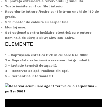
Suprafața exterioară a rezervorului grunduită.
Toate ieșirile sunt cu filet interior.
Racordurile Intrare /Ieșire sunt într-un unghi de 180 de
grade.
Schimbator de caldura cu serpentina.
Montaj ușor.
Set opțional pentru încălzire electrică cu o putere
nominală de 3kW; 4.5kW; 6kW sau 7.5kW.
ELEMENTE
1
– Căptușeală estetică PVC în culoare RAL 9006
2
– Suprafața exterioară a rezervorului grunduită
3
– Izolație termică detașabilă
4
– Rezervor de apă, realizat din oțel
5
– Serpentină inferioară S1