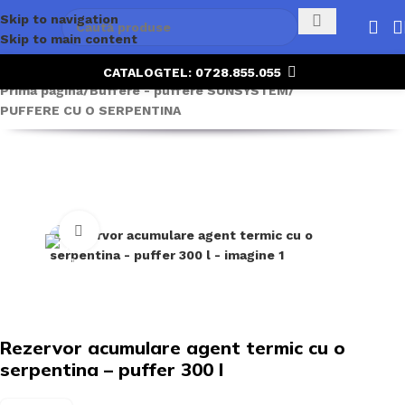
Skip to navigation
Skip to main content
CATALOG
TEL: 0728.855.055
Prima pagină
/
Buffere - puffere SUNSYSTEM
/
PUFFERE CU O SERPENTINA
Click to enlarge
Rezervor acumulare agent termic cu o
serpentina – puffer 300 l