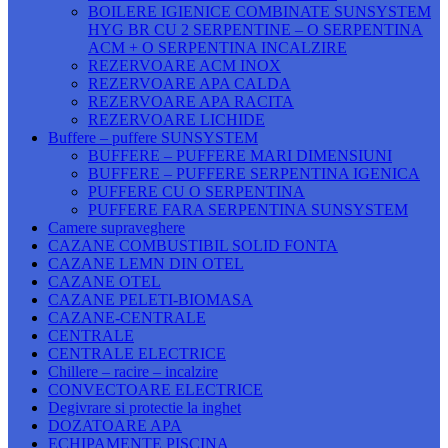
BOILERE IGIENICE COMBINATE SUNSYSTEM
HYG BR CU 2 SERPENTINE – O SERPENTINA
ACM + O SERPENTINA INCALZIRE
REZERVOARE ACM INOX
REZERVOARE APA CALDA
REZERVOARE APA RACITA
REZERVOARE LICHIDE
Buffere – puffere SUNSYSTEM
BUFFERE – PUFFERE MARI DIMENSIUNI
BUFFERE – PUFFERE SERPENTINA IGENICA
PUFFERE CU O SERPENTINA
PUFFERE FARA SERPENTINA SUNSYSTEM
Camere supraveghere
CAZANE COMBUSTIBIL SOLID FONTA
CAZANE LEMN DIN OTEL
CAZANE OTEL
CAZANE PELETI-BIOMASA
CAZANE-CENTRALE
CENTRALE
CENTRALE ELECTRICE
Chillere – racire – incalzire
CONVECTOARE ELECTRICE
Degivrare si protectie la inghet
DOZATOARE APA
ECHIPAMENTE PISCINA