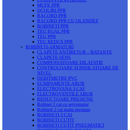
MUFE PPR
OCOLIRI PPR
RACORD PPR
RACORD PPR CU OLANDEZ
ROBINETI PPR
TEU EGAL PPR
TEU PPR
TEU REDUS PPR
ROBINETI-ARMATURI
CLAPETE ANTIRETUR – BATANTE
CLAPETE SENS
COMPENSATOARE DILATATIE
CONTROLOARE SI INDICATOARE DE
NIVEL
DEBITMETRE PVC
ECHIPAMENTE ABUR
ELECTROVANA 3 CAI
ELECTROVENTILE ABUR
REDUCTOARE PRESIUNE
Robinet 2 cai cu servomotor
Robineti 2 cai inalta presiune
ROBINETI 3 CAI
ROBINETI CUTIT
ROBINETI CUTIT PNEUMATICI