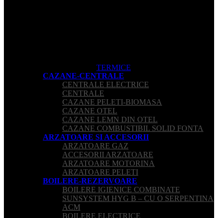
TERMICE
CAZANE-CENTRALE
CENTRALE ELECTRICE
CENTRALE
CAZANE PELETI-BIOMASA
CAZANE OTEL
CAZANE LEMN DIN OTEL
CAZANE COMBUSTIBIL SOLID FONTA
ARZATOARE SI ACCESORII
ARZATOARE GAZ
ACCESORII ARZATOARE
ARZATOARE MOTORINA
ARZATOARE PELETI
BOILERE-REZERVOARE
BOILERE IGIENICE COMBINATE
SUNSYSTEM HYG B – CU O SERPENTINA
ACM
BOILERE ELECTRICE