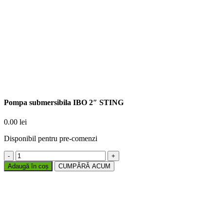
Pompa submersibila IBO 2″ STING
0.00
lei
Disponibil pentru pre-comenzi
Cantitate
Pompa
Adaugă în coș
CUMPĂRĂ ACUM
submersibila
IBO
2"
STING