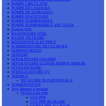
POMPE CIRCULATIE
POMPE DE CALDURA
POMPE DE SUPRAFATA
POMPE DOZATOARE
POMPE SUBMERSIBILE
POMPE SUBMERSIBILE APE UZATE
Produse WiFi
RADIATOARE OTEL
RASINI, FILTRARE
REZISTENTE ELECTRICE
SCHIMBATOARE DE CALDURA
SEMINEE PELETI
SENZORI
SEPARATOARE GRASIMI
SEPARATOARE ULEIURI HIDROCARBURI
STATII EPURARE
STERILIZATOARE UV
TERMICE
INCALZIRE IN PARDOSEALA
TERMOSTATATE
Tevi, fitinguri si armaturi
FITINGURI PPR
COT PPR
COT PPR 90 GRADE
CURBA PPR 45 GRADE