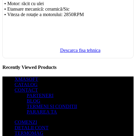
• Motor: răcit cu ulei
• Etansare mecanică: ceramică/Sic
• Viteza de rotație a motorului: 2850RPM
Descarca fisa tehnica
Recently Viewed Products
XMASOFT
CATALOG
CONTACT
PARTENERI
BLOG
TERMENI SI CONDITII
PARAREA TA
COMENZI
DETALII CONT
TERMOMAG