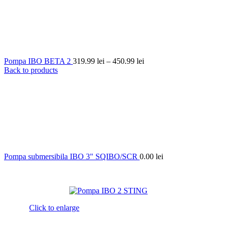
Interval
Pompa IBO BETA 2
319.99
lei
–
450.99
lei
de
Back to products
prețuri:
319.99 lei
până
la
450.99 lei
Pompa submersibila IBO 3" SQIBO/SCR
0.00
lei
Click to enlarge