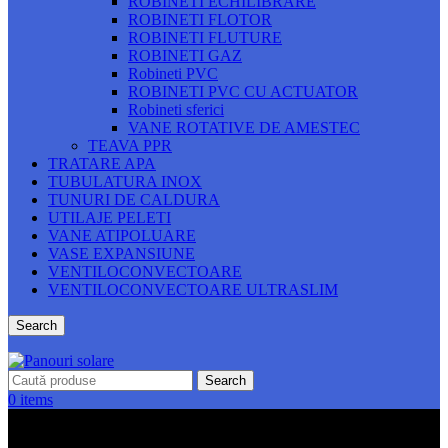
ROBINETI ECHILIBRARE
ROBINETI FLOTOR
ROBINETI FLUTURE
ROBINETI GAZ
Robineti PVC
ROBINETI PVC CU ACTUATOR
Robineti sferici
VANE ROTATIVE DE AMESTEC
TEAVA PPR
TRATARE APA
TUBULATURA INOX
TUNURI DE CALDURA
UTILAJE PELETI
VANE ATIPOLUARE
VASE EXPANSIUNE
VENTILOCONVECTOARE
VENTILOCONVECTOARE ULTRASLIM
Search
Search
0
items
CATEGORII