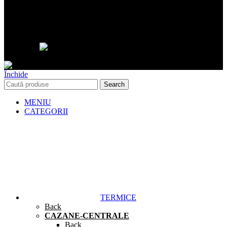
©Xmasoft Consulting 2024
Închide
Search
MENIU
CATEGORII
TERMICE
Back
CAZANE-CENTRALE
Back