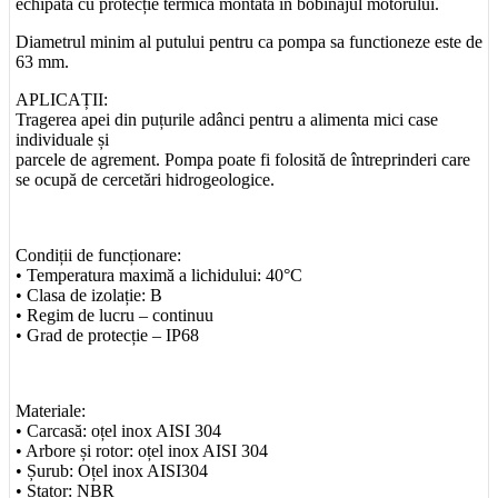
echipată cu protecție termică montată în bobinajul motorului.
Diametrul minim al putului pentru ca pompa sa functioneze este de
63 mm.
APLICAȚII:
Tragerea apei din puțurile adânci pentru a alimenta mici case
individuale și
parcele de agrement. Pompa poate fi folosită de întreprinderi care
se ocupă de cercetări hidrogeologice.
Condiții de funcționare:
• Temperatura maximă a lichidului: 40°C
• Clasa de izolație: B
• Regim de lucru – continuu
• Grad de protecție – IP68
Materiale:
• Carcasă: oțel inox AISI 304
• Arbore și rotor: oțel inox AISI 304
• Șurub: Oțel inox AISI304
• Stator: NBR