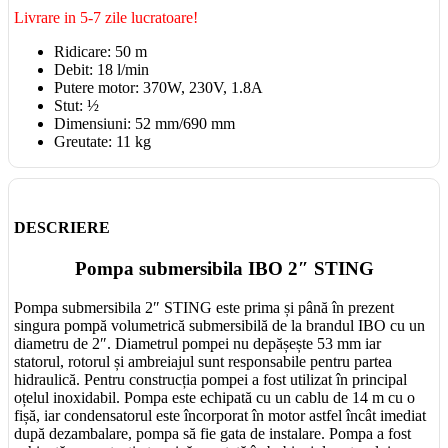
Livrare in 5-7 zile lucratoare!
Ridicare: 50 m
Debit: 18 l/min
Putere motor: 370W, 230V, 1.8A
Stut: ½
Dimensiuni: 52 mm/690 mm
Greutate: 11 kg
DESCRIERE
Pompa submersibila IBO 2″ STING
Pompa submersibila 2″ STING este prima și până în prezent
singura pompă volumetrică submersibilă de la brandul IBO cu un
diametru de 2″. Diametrul pompei nu depășește 53 mm iar
statorul, rotorul și ambreiajul sunt responsabile pentru partea
hidraulică. Pentru construcția pompei a fost utilizat în principal
oțelul inoxidabil. Pompa este echipată cu un cablu de 14 m cu o
fișă, iar condensatorul este încorporat în motor astfel încât imediat
după dezambalare, pompa să fie gata de instalare. Pompa a fost