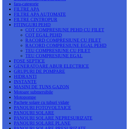
fara-categorie
FILTRE APA
FILTRE APA AUTOMATE
FILTRE CINTROPUR
FITINGURI PEHD
COT COMPRESIUNE PEHD CU FILET
COT EGAL PEHD
RACORD COMPRESIUNE CU FILET
RACORD COMPRESIUNE EGAL PEHD
TEU COMPRESIUNE CU FILET
TEU COMPRESIUNE EGAL
FOSE SEPTICE
GENERATOARE ABUR ELECTRICE
GRUPURI DE POMPARE
HIDRANTI
INSTANTE
MASINI DE TUNS GAZON
Motoare submersibile
Motopompe
Pachete solare cu tuburi vidate
PANOURI FOTOVOLTAICE
PANOURI SOLARE
PANOURI SOLARE NEPRESURIZATE
PANOURI SOLARE PLANE
PANOURI SOLARE PRESURIZATE