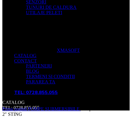
SENZORI
TUNURI DE CALDURA
UTILAJE PELETI
XMASOFT
CATALOG
CONTACT
PARTENERI
BLOG
TERMENI SI CONDITII
PARAREA TA
TEL: 0728.855.055
CATALOG
TEL: 0728.855.055
Prima pagină
POMPE SUBMERSIBILE
Pompa submersibila IBO
2″ STING