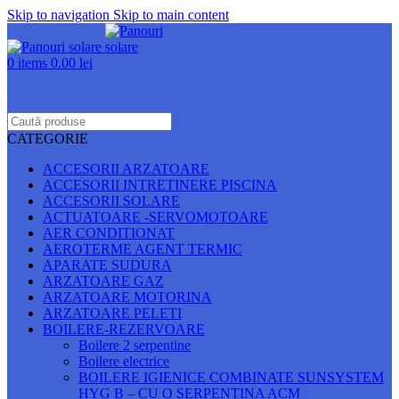
Skip to navigation
Skip to main content
0
items
0.00
lei
CATEGORIE
ACCESORII ARZATOARE
ACCESORII INTRETINERE PISCINA
ACCESORII SOLARE
ACTUATOARE -SERVOMOTOARE
AER CONDITIONAT
AEROTERME AGENT TERMIC
APARATE SUDURA
ARZATOARE GAZ
ARZATOARE MOTORINA
ARZATOARE PELETI
BOILERE-REZERVOARE
Boilere 2 serpentine
Boilere electrice
BOILERE IGIENICE COMBINATE SUNSYSTEM
HYG B – CU O SERPENTINA ACM