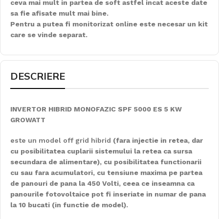
ceva mai mult in partea de soft astfel incat aceste date
sa fie afisate mult mai bine.
Pentru a putea fi monitorizat online este necesar un kit
care se vinde separat.
DESCRIERE
INVERTOR HIBRID MONOFAZIC SPF 5000 ES 5 KW
GROWATT
este un model off grid hibrid
(fara injectie in retea, dar
cu posibilitatea cuplarii sistemului la retea ca sursa
secundara de alimentare), cu posibilitatea functionarii
cu sau fara acumulatori, cu tensiune maxima pe partea
de panouri de pana la 450 Volti, ceea ce inseamna ca
panourile fotovoltaice pot fi inseriate in numar de pana
la 10 bucati (in functie de model).