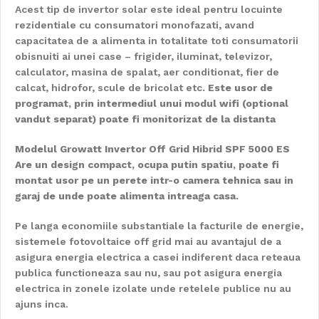
Acest tip de invertor solar este ideal pentru locuinte
rezidentiale cu consumatori monofazati, avand
capacitatea de a alimenta in totalitate toti consumatorii
obisnuiti ai unei case – frigider, iluminat, televizor,
calculator, masina de spalat, aer conditionat, fier de
calcat, hidrofor, scule de bricolat etc
. Este usor de
programat, prin intermediul unui modul wifi (optional
vandut separat) poate fi monitorizat de la distanta
Modelul Growatt Invertor Off Grid Hibrid SPF 5000 ES
Are un design compact, ocupa putin spatiu, poate fi
montat usor pe un perete intr-o camera tehnica sau in
garaj de unde poate alimenta intreaga casa.
Pe langa economiile substantiale la facturile de energie,
sistemele fotovoltaice off grid mai au avantajul de a
asigura energia electrica a casei indiferent daca reteaua
publica functioneaza sau nu, sau pot asigura energia
electrica in zonele izolate unde retelele publice nu au
ajuns inca.