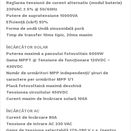
Reglarea tensiunii de curent alternativ (modul baterie)
230VAC ± 5% @ 50/60Hz
Putere de supratensiune 10000VA
Eficiență (vârf) 93%
Forma de undă Undă sinusoidală pură
Timp de transfer 10ms tipic, 20ms maxim
ÎNCĂRCĂTOR SOLAR
Puterea maximă a panoului fotovoltaic 6000W
Gama MPPT @ Tensiune de funcționare 120VDC ~
430VDC
Număr de urmăritori MPP independenți/ șiruri de
caractere per urmăritor MPP 1/1
Placă fotovoltaică maximă deschisă
Tensiunea circuitului 450VDC
Curent maxim de încărcare solară 100A
ÎNCĂRCĂTOR AC
Curent de încărcare 80A
Tensiune de intrare AC 230 VAC
Gama de tensiune selectabilă 170-280 V c.a. (pentru