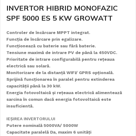
INVERTOR HIBRID MONOFAZIC
SPF 5000 ES 5 KW GROWATT
Controler de încărcare MPPT integrat.
Funcția de încărcare prin egalizare.
Funcționează cu baterie sau fără baterie.
Tensiune maximă de intrare PV de până la 450VDC.
Prioritate de intrare configurabilă pentru rețeaua
electrică sau solară.
Monitorizare de la distanță WIFI/ GPRS opțională.
Sprijină funcționarea în paralel pentru extinderea
capacității până la 30 kW.
Energia fotovoltaică și rețeaua electrică alimentează
sarcina în comun dacă energia fotovoltaică este
insuficientă.
IEȘIREA INVERTORULUI
Putere nominală 5000VA/ 5000W
Capacitate paralelă Da, maxim 6 unități