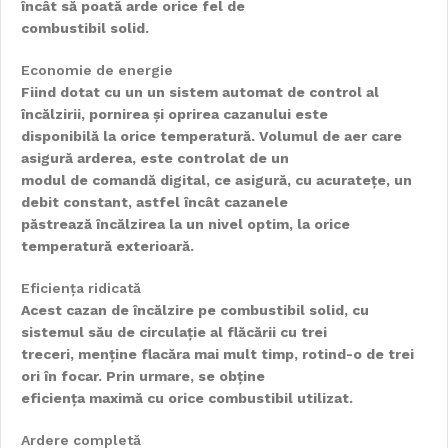
încât să poată arde orice fel de
combustibil solid.
Economie de energie
Fiind dotat cu un un sistem automat de control al
încălzirii, pornirea și oprirea cazanului este
disponibilă la orice temperatură. Volumul de aer care
asigură arderea, este controlat de un
modul de comandă digital, ce asigură, cu acuratețe, un
debit constant, astfel încât cazanele
păstrează încălzirea la un nivel optim, la orice
temperatură exterioară.
Eficiența ridicată
Acest cazan de încălzire pe combustibil solid, cu
sistemul său de circulație al flăcării cu trei
treceri, menține flacăra mai mult timp, rotind-o de trei
ori în focar. Prin urmare, se obține
eficiența maximă cu orice combustibil utilizat.
Ardere completă