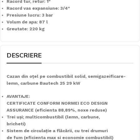
Racord tur, retur: 1″
Racord vas expansiune: 3/4″
Presiune lucru: 3 bar
Volum de apa: 87 l
Greutate: 220 kg
DESCRIERE
Cazan din oțel pe combustibil solid, semigazeificare-
lemn, carbune Bautech 25 29 kW
AVANTAJE:
CERTIFICATE CONFORM NORMEI ECO DESIGN
ASSURANCE (eficienta 88,89%, noxe reduse)
Trei uși; multicombustibil (lemn, carbune,
bricheti)
Sistem de circulație a flăcării, cu trei drumuri
de fum (eficienta max si economie combustibil)