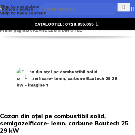
Skip to navigation
Skip to main content
CATALOG
TEL: 0728.855.055
Prima pagină
/
CAZANE LEMN DIN OTEL
Click to enlarge
Cazan din oțel pe combustibil solid,
semigazeificare- lemn, carbune Bautech 25
29 kW