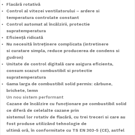
Flacără rotativă
Control al vitezei ventilatorului – ardere si
temperatura controlate constant
Control automat al încălzirii, protectie
supratemperatura
Eficiență ridicată
Nu necesită întreținere complicata (intretinere
si curatare simpla, reduce producerea de condens si
gudron)
Unitate de control digitală care asigura eficienta,
consum scazut combustibil si protectie
supratemperatura
Gama larga de combustibil solid permis: cărbune,
brichete, lemn
Un nou sistem performant
Cazane de încălzire cu funcționare pe combustibil solid
ce diferă de celelalte cazane prin
sistemul lor rotativ de flacără, cu trei treceri si care au
fost produse utilizând tehnologie de
ultimă oră, în conformitate cu TS EN 303-5 (CE), astfel