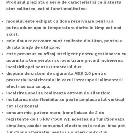
Produsul prezinta o serie de caracteristici ce ii atesta
atat calitatea, cat si functionalitatea:
modelul este echipat cu doua rezervoare pentru a
putea aduce apa la temperatura dorita in timp cat mai
scurt;
cele doua rezervoare sunt realizate din titan, pentru o
durata lunga de utilizare;
este prevazut cu afisaj inteligent pentru gestionarea cu
usurinta a temperaturii si avertizare privind incheierea
incalzirii apei pentru urmatorul dus;
dispune de sistem de siguranta ABS 2.0 pentru
protectia incalzitorului in cazul intreruperii alimentarii
electrice sau cu apa;
incalzirea apei se realizeaza extrem de silentios;
instalarea este flexibila: se poate amplasa atat vertical,
cat si orizontal;
consum mic, putere mare: beneficiaza de 2 de
rezistente de 1.5 kW (1500 W); acestea nu functioneaza
simultan, asadar consumul electric este redus, insa pot
functiona alternativ, pentru a o oferi confort in