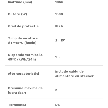
Inaltime (mm)
1066
Putere (W)
1500
Grad de protectie
IPX4
Timp de incalzire
2h:15′
ΔT=45°C (h:min)
Dispersie termica la
1.5
65°C (kWh/24h)
include cablu de
Alte caracteristici
alimentare cu stecher
Presiune maxima de
8
lucru (bar)
Termostat
Da