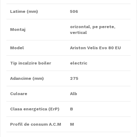
Latime (mm)
506
orizontal, pe perete,
Montaj
vertical
Model
Ariston Velis Evo 80 EU
Tip incalzire boiler
electric
Adancime (mm)
275
Culoare
Alb
Clasa energetica (ErP)
B
Profil de consum A.C.M
M