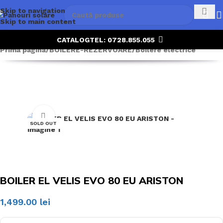
Skip to navigation
Skip to main content
CATALOG
TEL: 0728.855.055
Prima pagină
/
BOILERE-REZERVOARE
/
Boilere electrice
Click to enlarge
SOLD OUT
BOILER EL VELIS EVO 80 EU ARISTON
1,499.00
lei