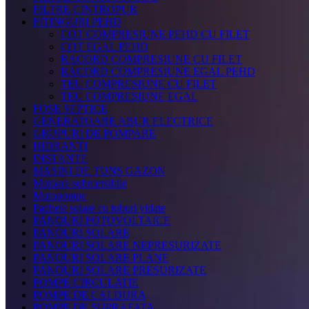
FILTRE CINTROPUR
FITINGURI PEHD
COT COMPRESIUNE PEHD CU FILET
COT EGAL PEHD
RACORD COMPRESIUNE CU FILET
RACORD COMPRESIUNE EGAL PEHD
TEU COMPRESIUNE CU FILET
TEU COMPRESIUNE EGAL
FOSE SEPTICE
GENERATOARE ABUR ELECTRICE
GRUPURI DE POMPARE
HIDRANTI
INSTANTE
MASINI DE TUNS GAZON
Motoare submersibile
Motopompe
Pachete solare cu tuburi vidate
PANOURI FOTOVOLTAICE
PANOURI SOLARE
PANOURI SOLARE NEPRESURIZATE
PANOURI SOLARE PLANE
PANOURI SOLARE PRESURIZATE
POMPE CIRCULATIE
POMPE DE CALDURA
POMPE DE SUPRAFATA