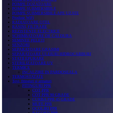
POMPE DOZATOARE
POMPE SUBMERSIBILE
POMPE SUBMERSIBILE APE UZATE
Produse WiFi
RADIATOARE OTEL
RASINI, FILTRARE
REZISTENTE ELECTRICE
SCHIMBATOARE DE CALDURA
SEMINEE PELETI
SENZORI
SEPARATOARE GRASIMI
SEPARATOARE ULEIURI HIDROCARBURI
STATII EPURARE
STERILIZATOARE UV
TERMICE
INCALZIRE IN PARDOSEALA
TERMOSTATATE
Tevi, fitinguri si armaturi
FITINGURI PPR
COT PPR
COT PPR 90 GRADE
CURBA PPR 45 GRADE
MUFE PPR
OCOLIRI PPR
RACORD PPR