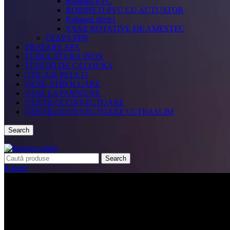
Robineti PVC
ROBINETI PVC CU ACTUATOR
Robineti sferici
VANE ROTATIVE DE AMESTEC
TEAVA PPR
TRATARE APA
TUBULATURA INOX
TUNURI DE CALDURA
UTILAJE PELETI
VANE ATIPOLUARE
VASE EXPANSIUNE
VENTILOCONVECTOARE
VENTILOCONVECTOARE ULTRASLIM
Search
Search
0
items
CATEGORII