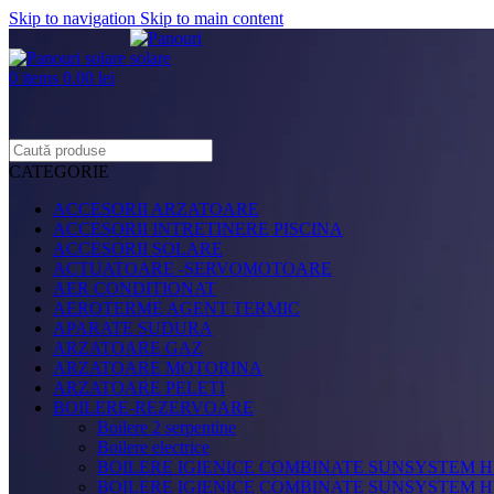
Skip to navigation
Skip to main content
0
items
0.00
lei
CATEGORIE
ACCESORII ARZATOARE
ACCESORII INTRETINERE PISCINA
ACCESORII SOLARE
ACTUATOARE -SERVOMOTOARE
AER CONDITIONAT
AEROTERME AGENT TERMIC
APARATE SUDURA
ARZATOARE GAZ
ARZATOARE MOTORINA
ARZATOARE PELETI
BOILERE-REZERVOARE
Boilere 2 serpentine
Boilere electrice
BOILERE IGIENICE COMBINATE SUNSYSTEM H
BOILERE IGIENICE COMBINATE SUNSYSTEM HY