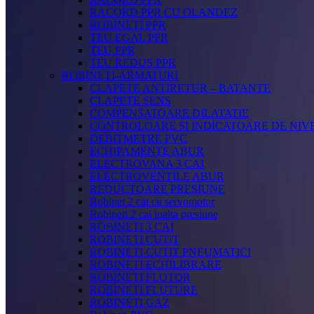
RACORD PPR CU OLANDEZ
ROBINETI PPR
TEU EGAL PPR
TEU PPR
TEU REDUS PPR
ROBINETI-ARMATURI
CLAPETE ANTIRETUR – BATANTE
CLAPETE SENS
COMPENSATOARE DILATATIE
CONTROLOARE SI INDICATOARE DE NIV
DEBITMETRE PVC
ECHIPAMENTE ABUR
ELECTROVANA 3 CAI
ELECTROVENTILE ABUR
REDUCTOARE PRESIUNE
Robinet 2 cai cu servomotor
Robineti 2 cai inalta presiune
ROBINETI 3 CAI
ROBINETI CUTIT
ROBINETI CUTIT PNEUMATICI
ROBINETI ECHILIBRARE
ROBINETI FLOTOR
ROBINETI FLUTURE
ROBINETI GAZ