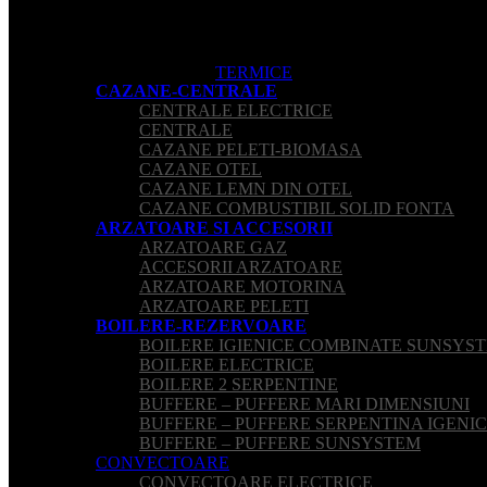
TERMICE
CAZANE-CENTRALE
CENTRALE ELECTRICE
CENTRALE
CAZANE PELETI-BIOMASA
CAZANE OTEL
CAZANE LEMN DIN OTEL
CAZANE COMBUSTIBIL SOLID FONTA
ARZATOARE SI ACCESORII
ARZATOARE GAZ
ACCESORII ARZATOARE
ARZATOARE MOTORINA
ARZATOARE PELETI
BOILERE-REZERVOARE
BOILERE IGIENICE COMBINATE SUNSYST
BOILERE ELECTRICE
BOILERE 2 SERPENTINE
BUFFERE – PUFFERE MARI DIMENSIUNI
BUFFERE – PUFFERE SERPENTINA IGENI
BUFFERE – PUFFERE SUNSYSTEM
CONVECTOARE
CONVECTOARE ELECTRICE