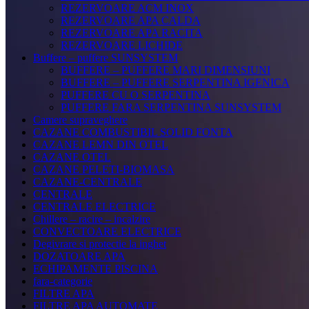
REZERVOARE ACM INOX
REZERVOARE APA CALDA
REZERVOARE APA RACITA
REZERVOARE LICHIDE
Buffere – puffere SUNSYSTEM
BUFFERE – PUFFERE MARI DIMENSIUNI
BUFFERE – PUFFERE SERPENTINA IGENICA
PUFFERE CU O SERPENTINA
PUFFERE FARA SERPENTINA SUNSYSTEM
Camere supraveghere
CAZANE COMBUSTIBIL SOLID FONTA
CAZANE LEMN DIN OTEL
CAZANE OTEL
CAZANE PELETI-BIOMASA
CAZANE-CENTRALE
CENTRALE
CENTRALE ELECTRICE
Chillere – racire – incalzire
CONVECTOARE ELECTRICE
Degivrare si protectie la inghet
DOZATOARE APA
ECHIPAMENTE PISCINA
fara-categorie
FILTRE APA
FILTRE APA AUTOMATE