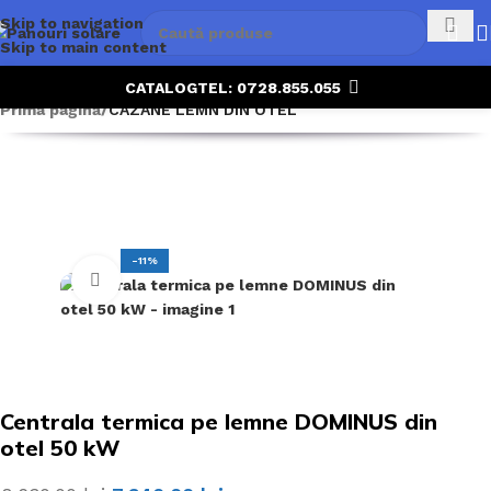
Skip to navigation
Skip to main content
CATALOG
TEL: 0728.855.055
Prima pagină
CAZANE LEMN DIN OTEL
-11%
Click to enlarge
Centrala termica pe lemne DOMINUS din
otel 50 kW