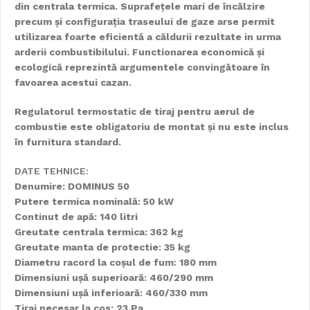
din centrala termica. Suprafețele mari de încălzire
precum și configurația traseului de gaze arse permit
utilizarea foarte eficientă a căldurii rezultate in urma
arderii combustibilului. Functionarea economică și
ecologică reprezintă argumentele convingătoare în
favoarea acestui cazan.
Regulatorul termostatic de tiraj pentru aerul de
combustie este obligatoriu de montat și nu este inclus
în furnitura standard.
DATE TEHNICE:
Denumire: DOMINUS 50
Putere termica nominală: 50 kW
Continut de apă: 140 litri
Greutate centrala termica: 362 kg
Greutate manta de protectie: 35 kg
Diametru racord la coșul de fum: 180 mm
Dimensiuni ușă superioară: 460/290 mm
Dimensiuni ușă inferioară: 460/330 mm
Tiraj necesar la cos: 23 Pa