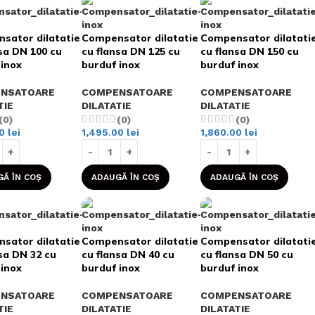
sator dilatatie
Compensator dilatatie
Compensator dilatati
sa DN 100 cu
cu flansa DN 125 cu
cu flansa DN 150 cu
 inox
burduf inox
burduf inox
NSATOARE
COMPENSATOARE
COMPENSATOARE
TIE
DILATATIE
DILATATIE
(0)
(0)
(0)
00
lei
1,495.00
lei
1,860.00
lei
Ă ÎN COȘ
ADAUGĂ ÎN COȘ
ADAUGĂ ÎN COȘ
sator dilatatie
Compensator dilatatie
Compensator dilatati
sa DN 32 cu
cu flansa DN 40 cu
cu flansa DN 50 cu
 inox
burduf inox
burduf inox
NSATOARE
COMPENSATOARE
COMPENSATOARE
TIE
DILATATIE
DILATATIE