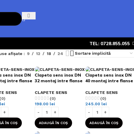
TEL: 0728.855.055
use afișate
9
12
18
24
a sens inox DN
Clapeta sens inox DN
Clapeta sens inox DN
aj intre flanse
32 montaj intre flanse
40 montaj intre flanse
TE SENS
CLAPETE SENS
CLAPETE SENS
(0)
(0)
(0)
lei
198.00
lei
245.00
lei
Ă ÎN COȘ
ADAUGĂ ÎN COȘ
ADAUGĂ ÎN COȘ