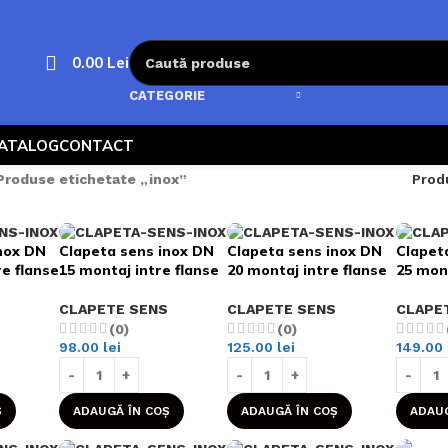
0.00
Lei
CATEGORIE
ATALOG
CONTACT
Produse etichetate „inox”
Prod
nox DN
Clapeta sens inox DN
Clapeta sens inox DN
Clapet
re flanse
15 montaj intre flanse
20 montaj intre flanse
25 mont
CLAPETE SENS
CLAPETE SENS
CLAPE
(0)
(0)
98.00
lei
125.00
lei
149.00
Ș
ADAUGĂ ÎN COȘ
ADAUGĂ ÎN COȘ
ADAUG