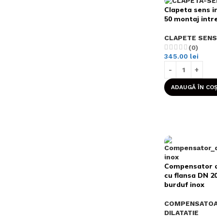
Clapeta sens i
50 montaj intre
CLAPETE SENS
(0)
345.00
lei
ADAUGĂ ÎN CO
Compensator d
cu flansa DN 2
burduf inox
COMPENSATO
DILATATIE