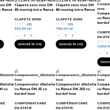
nox DN
Clapeta sens inox DN
Clapeta sens inox DN
 flanse
65 montaj intre flanse
80 montaj intre flanse
Compen
cu flan
CLAPETE SENS
CLAPETE SENS
burduf
(0)
(0)
533.00
lei
796.00
lei
COMPE
DILATA
Ș
ADAUGĂ ÎN COȘ
ADAUGĂ ÎN COȘ
1,250.
ADAUG
ilatatie
Compensator dilatatie
Compensator dilatatie
Compen
00 cu
cu flansa DN 25 cu
cu flansa DN 250 cu
cu flan
burduf inox
burduf inox
burduf
ARE
COMPENSATOARE
COMPENSATOARE
COMPE
DILATATIE
DILATATIE
DILATA